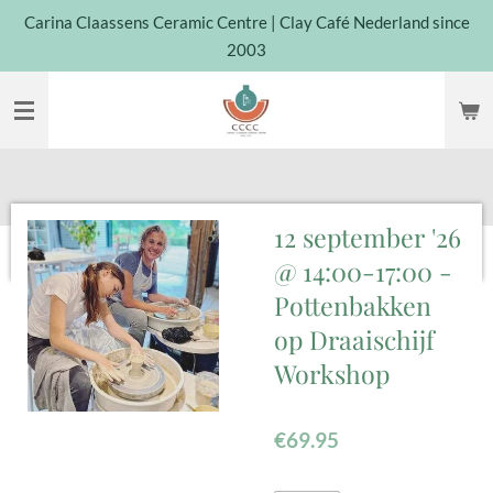
Carina Claassens Ceramic Centre | Clay Café Nederland since
Skip
2003
to
main
content
12 september '26
@ 14:00-17:00 -
Pottenbakken
op Draaischijf
Workshop
€69.95