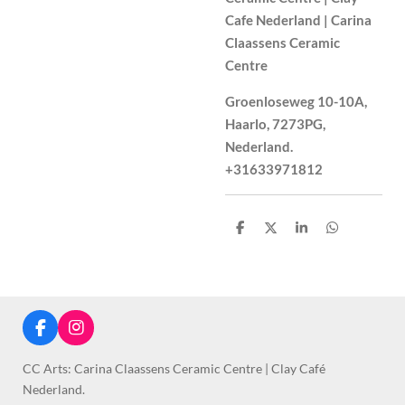
Cafe Nederland | Carina
Claassens Ceramic
Centre
Groenloseweg 10-10A,
Haarlo, 7273PG,
Nederland.
+31633971812
S
S
S
S
h
h
h
h
a
a
a
a
r
r
r
r
e
e
e
e
F
I
a
n
c
s
CC Arts: Carina Claassens Ceramic Centre | Clay Café
e
t
Nederland.
b
a