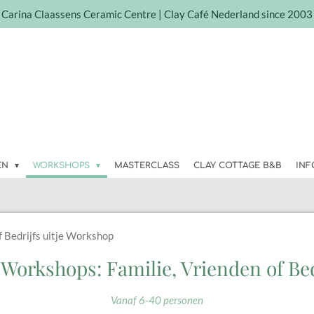
Carina Claassens Ceramic Centre | Clay Café Nederland since 2003
EN
WORKSHOPS
MASTERCLASS
CLAY COTTAGE B&B
IN
 Bedrijfs uitje Workshop
Workshops: Familie, Vrienden of Be
Vanaf 6-40 personen