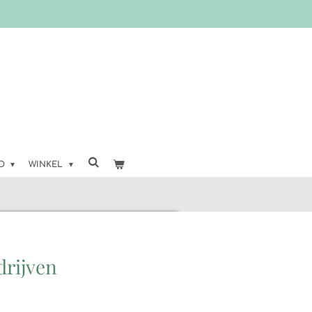
FO
WINKEL
drijven