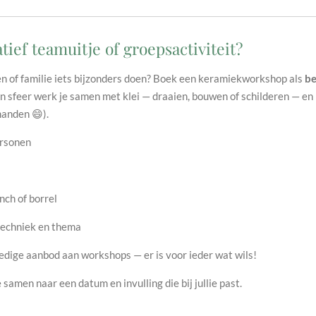
ief teamuitje of groepsactiviteit?
en of familie iets bijzonders doen? Boek een keramiekworkshop als
be
en sfeer werk je samen met klei — draaien, bouwen of schilderen — en
handen 😄).
ersonen
nch of borrel
 techniek en thema
ledige aanbod aan workshops — er is voor ieder wat wils!
e samen naar een datum en invulling die bij jullie past.