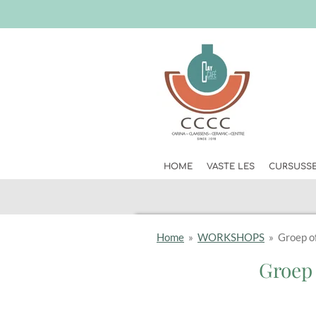
Skip
to
main
content
HOME
VASTE LES
CURSUSS
Home
»
WORKSHOPS
»
Groep of
Groep 