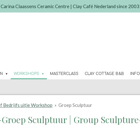
Carina Claassens Ceramic Centre | Clay Café Nederland since 2003
EN
WORKSHOPS
MASTERCLASS
CLAY COTTAGE B&B
INF
f Bedrijfs uitje Workshop
»
Groep Sculptuur
-Groep Sculptuur | Group Sculpture