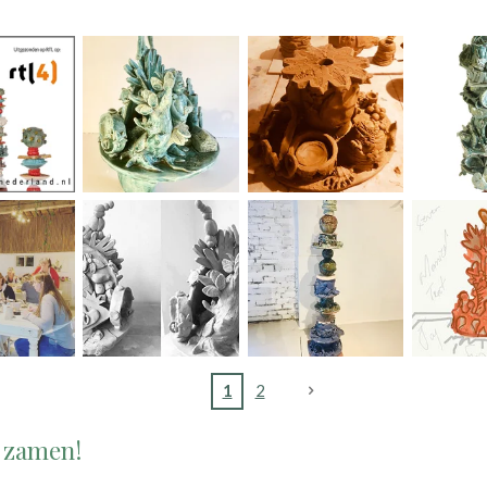
1
2
 zamen!