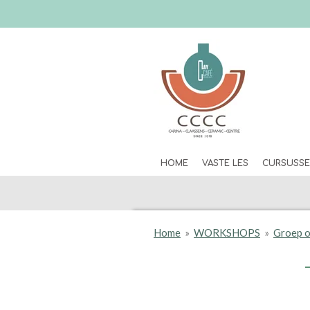
Skip
to
main
content
HOME
VASTE LES
CURSUSS
Home
»
WORKSHOPS
»
Groep o