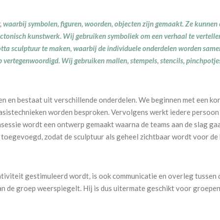
 waarbij symbolen, figuren, woorden, objecten zijn gemaakt. Ze kunnen 
tonisch kunstwerk. Wij gebruiken symboliek om een verhaal te vertelle
ta sculptuur te maken, waarbij de individuele onderdelen worden samen
p vertegenwoordigd. Wij gebruiken mallen, stempels, stencils, pinchpotjes
 en bestaat uit verschillende onderdelen. We beginnen met een kor
asistechnieken worden besproken. Vervolgens werkt iedere persoon 
rmsessie wordt een ontwerp gemaakt waarna de teams aan de slag gaa
toegevoegd, zodat de sculptuur als geheel zichtbaar wordt voor de
tiviteit gestimuleerd wordt, is ook communicatie en overleg tussen 
n de groep weerspiegelt. Hij is dus uitermate geschikt voor groepen