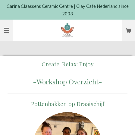
Carina Claassens Ceramic Centre | Clay Café Nederland since
Skip
2003
to
main
content
Create: Relax: Enjoy
-Workshop Overzicht
-
Pottenbakken op Draaischijf