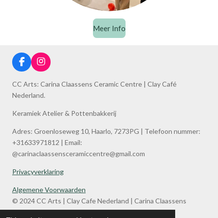
Meer Info
F
I
a
n
c
s
CC Arts: Carina Claassens Ceramic Centre | Clay Café
e
t
Nederland.
b
a
o
g
Keramiek Atelier & Pottenbakkerij
o
r
k
a
Adres: Groenloseweg 10, Haarlo, 7273PG | Telefoon nummer:
m
+31633971812 | Email:
@carinaclaassensceramiccentre@gmail.com
Privacyverklaring
Algemene Voorwaarden
© 2024 CC Arts | Clay Cafe Nederland | Carina Claassens
Ceramic Centre