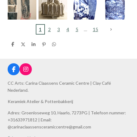
1
2
3
4
5
15
S
S
S
P
S
h
h
h
i
h
a
a
a
n
a
r
r
r
i
r
e
e
e
t
e
F
I
a
n
c
s
CC Arts: Carina Claassens Ceramic Centre | Clay Café
e
t
Nederland.
b
a
o
g
Keramiek Atelier & Pottenbakkerij
o
r
k
a
Adres: Groenloseweg 10, Haarlo, 7273PG | Telefoon nummer:
m
+31633971812 | Email:
@carinaclaassensceramiccentre@gmail.com