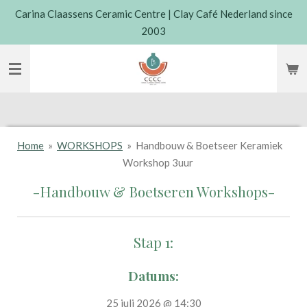
Carina Claassens Ceramic Centre | Clay Café Nederland since
Skip
2003
to
main
content
Home
»
WORKSHOPS
»
Handbouw & Boetseer Keramiek
Workshop 3uur
-Handbouw & Boetseren Workshops-
Stap 1:
Datums:
25 juli 2026 @ 14:30