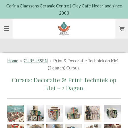
Carina Claassens Ceramic Centre | Clay Café Nederland since
Skip
2003
to
main
content
Home
»
CURSUSSEN
»
Print & Decoratie Techniek op Klei
(2 dagen) Cursus
Cursus: Decoratie & Print Techniek op
Klei - 2 Dagen