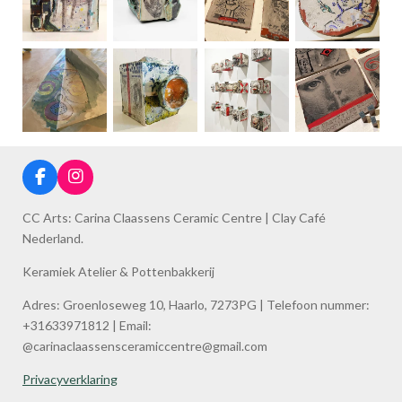
F
I
a
n
c
s
CC Arts: Carina Claassens Ceramic Centre | Clay Café
e
t
Nederland.
b
a
o
g
Keramiek Atelier & Pottenbakkerij
o
r
k
a
Adres: Groenloseweg 10, Haarlo, 7273PG | Telefoon nummer:
m
+31633971812 | Email:
@carinaclaassensceramiccentre@gmail.com
Privacyverklaring