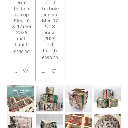
Print
Print
Technie
Technie
ken op
ken op
Klei, 16
Klei, 17
& 17 mei
& 18
2026
januari
incl.
2026
Lunch
incl.
Lunch
€398.00
€398.00
Add to cart
Notify me when available