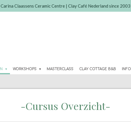
Carina Claassens Ceramic Centre | Clay Café Nederland since 2003
EN
WORKSHOPS
MASTERCLASS
CLAY COTTAGE B&B
INF
-Cursus Overzicht-