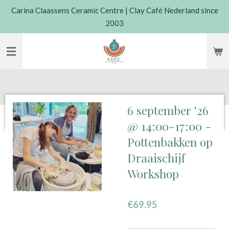
Carina Claassens Ceramic Centre | Clay Café Nederland since
Skip
2003
to
main
content
6 september '26
@ 14:00-17:00 -
Pottenbakken op
Draaischijf
Workshop
€69.95