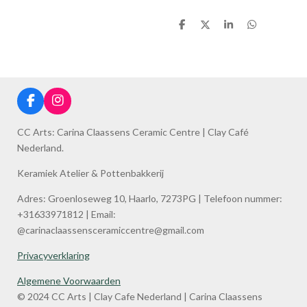
S
S
S
S
h
h
h
h
a
a
a
a
r
r
r
r
e
e
e
e
F
I
a
n
c
s
CC Arts: Carina Claassens Ceramic Centre | Clay Café
e
t
Nederland.
b
a
o
g
Keramiek Atelier & Pottenbakkerij
o
r
k
a
Adres: Groenloseweg 10, Haarlo, 7273PG | Telefoon nummer:
m
+31633971812 | Email:
@carinaclaassensceramiccentre@gmail.com
Privacyverklaring
Algemene Voorwaarden
© 2024 CC Arts | Clay Cafe Nederland | Carina Claassens