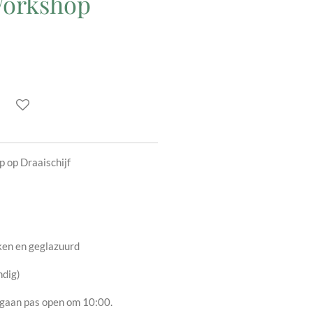
Workshop
 op Draaischijf
ken en geglazuurd
ndig)
gaan pas open om 10:00.