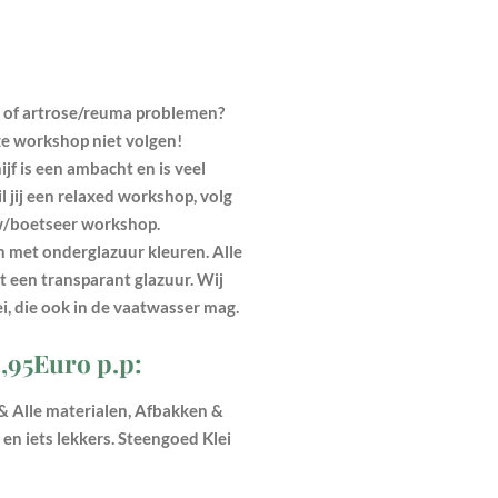
 of artrose/reuma problemen?
ze workshop niet volgen!
jf is een ambacht en is veel
il jij een relaxed workshop, volg
/boetseer workshop.
 met onderglazuur kleuren. Alle
 een transparant glazuur. Wij
, die ook in de vaatwasser mag.
9,95Euro p.p:
ie & Alle materialen, Afbakken &
en iets lekkers.
Steengoed Klei