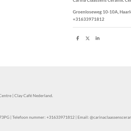
Carina Claassens Ceramic Ce
Groenloseweg 10-10A, Haarl
+31633971812
S
S
S
h
h
h
a
a
a
r
r
r
e
e
e
Centre | Clay Café Nederland.
273PG | Telefoon nummer: +31633971812 | Email: @carinaclaassenscer