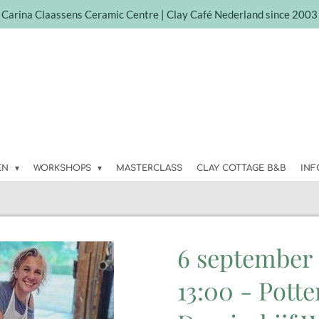
Carina Claassens Ceramic Centre | Clay Café Nederland since 2003
EN
WORKSHOPS
MASTERCLASS
CLAY COTTAGE B&B
IN
6 september 
13:00 - Pott