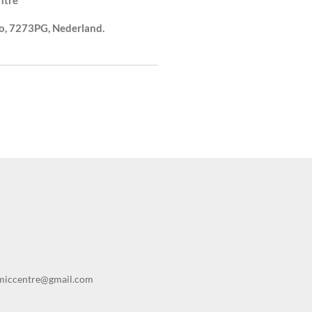
ntre
o, 7273PG, Nederland.
amiccentre@gmail.com