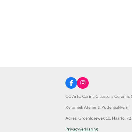
F
I
a
n
c
s
CC Arts: Carina Claassens Ceramic 
e
t
b
a
Keramiek Atelier & Pottenbakkerij
o
g
o
r
Adres: Groenloseweg 10, Haarlo, 7
k
a
m
Privacyverklaring