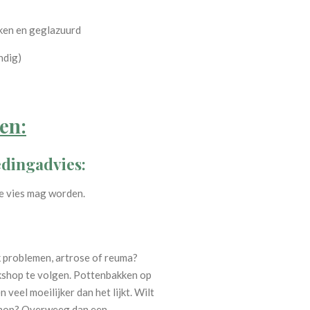
kken en geglazuurd
ndig)
en:
edingadvies:
e vies mag worden.
k problemen, artrose of reuma?
kshop te volgen. Pottenbakken op
 veel moeilijker dan het lijkt. Wilt
shop? Overweeg dan een