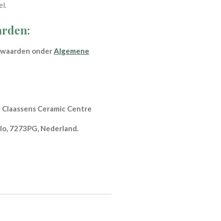
l.
rden:
orwaarden onder
Algemene
a Claassens Ceramic Centre
o, 7273PG, Nederland.