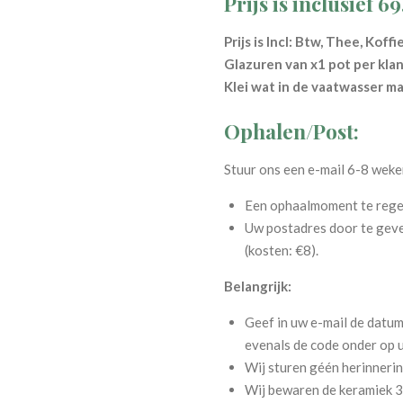
Prijs is inclusief 6
Prijs is Incl: Btw, Thee, Kof
Glazuren van x1 pot per klan
Klei wat in de vaatwasser ma
Ophalen/Post:
Stuur ons een e-mail 6-8 wek
Een ophaalmoment te regel
Uw postadres door te gev
(kosten: €8).
Belangrijk:
Geef in uw e-mail de datum
evenals de code onder op u
Wij sturen géén herinnerin
Wij bewaren de keramiek 3