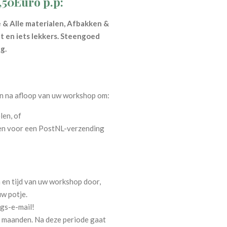
9,50Euro p.p:
fie & Alle materialen, Afbakken &
t en iets lekkers.
Steengoed
g.
en na afloop van uw workshop om:
en, of
en voor een PostNL-verzending
 en tijd van uw workshop door,
w potje.
gs-e-mail!
 maanden. Na deze periode gaat