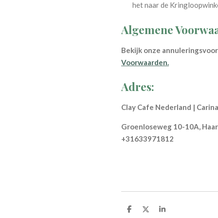
het naar de Kringloopwinke
Algemene Voorwaa
Bekijk onze annuleringsvo
Voorwaarden.
Adres:
Clay Cafe Nederland | Carin
Groenloseweg 10-10A, Haarl
+31633971812
S
S
S