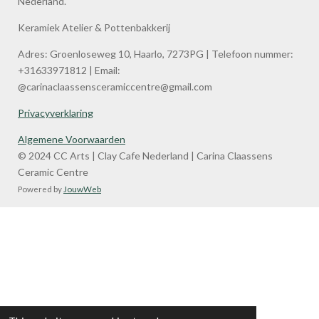
Nederland.
b
a
o
g
Keramiek Atelier & Pottenbakkerij
o
r
k
a
Adres: Groenloseweg 10, Haarlo, 7273PG | Telefoon nummer:
m
+31633971812 | Email:
@carinaclaassensceramiccentre@gmail.com
Privacyverklaring
Algemene Voorwaarden
© 2024 CC Arts | Clay Cafe Nederland | Carina Claassens
Ceramic Centre
Powered by
JouwWeb