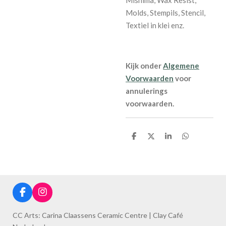
Molds, Stempils, Stencil,
Textiel in klei enz.
Kijk onder
Algemene
Voorwaarden
voor
annulerings
voorwaarden.
S
S
S
S
h
h
h
h
a
a
a
a
r
r
r
r
e
e
e
e
F
I
a
n
c
s
CC Arts: Carina Claassens Ceramic Centre | Clay Café
e
t