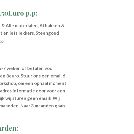
9,50Euro p.p:
fie & Alle materialen, Afbakken &
t en iets lekkers.
Steengoed
g.
-7 weken of betalen voor
en 8euro. Stuur ons een email 6
workshop, om een ophaal moment
tadres informatie door voor een
ijk wij sturen geen email! Wij
3maanden. Naar 3 maanden gaan
rden: