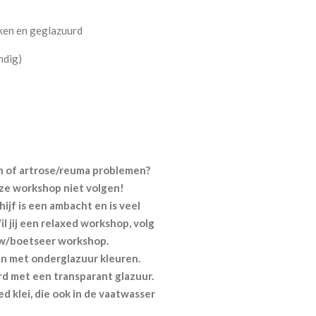
kken en geglazuurd
ndig)
n of artrose/reuma problemen?
eze workshop niet volgen!
ijf is een ambacht en is veel
Wil jij een relaxed workshop, volg
w/boetseer workshop.
n met onderglazuur kleuren.
d met een transparant glazuur.
 klei, die ook in de vaatwasser