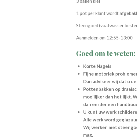
3 ballen klei
1 pot per klant wordt afgeba
Steengoed (vaatwasser beste
Aanmelden om 12:55-13:00
Goed om te weten:
Korte Nagels
Fijne motoriek probleme
Dan adviseer wij dat u d
Pottenbakken op draaisch
moeilijker dan het lijkt. 
dan eerder een handbou
U kunt uw werk schildere
Alle werk word geglazuur
Wij werken met steengoed
mag.