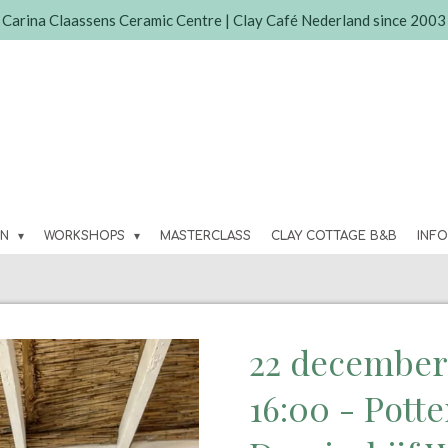
Carina Claassens Ceramic Centre | Clay Café Nederland since 2003
EN
WORKSHOPS
MASTERCLASS
CLAY COTTAGE B&B
INF
22 december 
16:00 - Pott