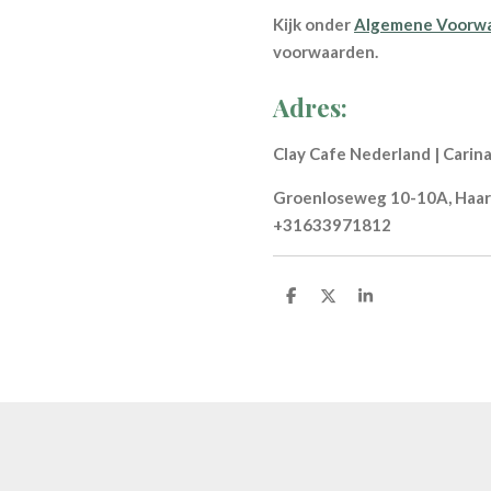
Kijk onder
Algemene Voorw
voorwaarden.
Adres:
Clay Cafe Nederland | Carin
Groenloseweg 10-10A, Haarl
+31633971812
S
S
S
h
h
h
a
a
a
r
r
r
e
e
e